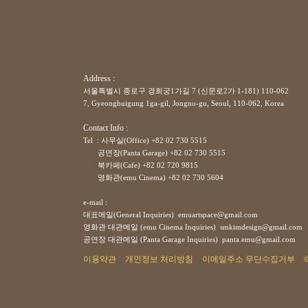
Address :
서울특별시 종로구 경희궁1가길 7 (신문로2가 1-181) 110-062
7, Gyeonghuigung 1ga-gil, Jongno-gu, Seoul, 110-062, Korea
Contact Info :
Tel : 사무실(Office) +82 02 730 5515
공연장(Panta Garage)
+82
02 730 5515
북카페(Cafe)
+82
02 720 9815
영화관(emu Cinema)
+82
02 730 5604
e-mail :
대표메일(General Inquiries) emuartspace@gmail.com
영화관 대관메일 (emu Cinema Inquiries) smkimdesign@gmail.com
공연장
대관메일
(Panta Garage Inquiries) panta.emu@gmail.com
이용약관
개인정보 처리방침
이메일주소 무단수집거부