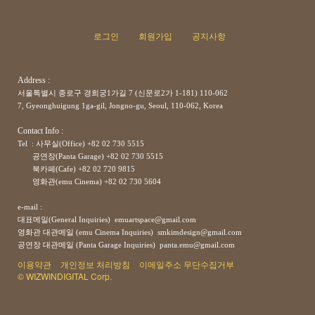
로그인
회원가입
공지사항
Address :
서울특별시 종로구 경희궁1가길 7 (신문로2가 1-181) 110-062
7, Gyeonghuigung 1ga-gil, Jongno-gu, Seoul, 110-062, Korea
Contact Info :
Tel : 사무실(Office) +82 02 730 5515
공연장(Panta Garage)
+82
02 730 5515
북카페(Cafe)
+82
02 720 9815
영화관(emu Cinema)
+82
02 730 5604
e-mail :
대표메일(General Inquiries) emuartspace@gmail.com
영화관 대관메일 (emu Cinema Inquiries) smkimdesign@gmail.com
공연장
대관메일
(Panta Garage Inquiries) panta.emu@gmail.com
이용약관
개인정보 처리방침
이메일주소 무단수집거부
© WIZWINDIGITAL Corp.