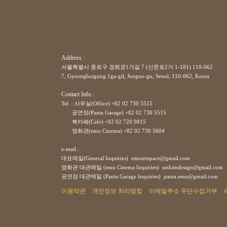
Address :
서울특별시 종로구 경희궁1가길 7 (신문로2가 1-181) 110-062
7, Gyeonghuigung 1ga-gil, Jongno-gu, Seoul, 110-062, Korea
Contact Info :
Tel : 사무실(Office) +82 02 730 5515
공연장(Panta Garage)
+82
02 730 5515
북카페(Cafe)
+82
02 720 9815
영화관(emu Cinema)
+82
02 730 5604
e-mail :
대표메일(General Inquiries) emuartspace@gmail.com
영화관 대관메일 (emu Cinema Inquiries) smkimdesign@gmail.com
공연장
대관메일
(Panta Garage Inquiries) panta.emu@gmail.com
이용약관
개인정보 처리방침
이메일주소 무단수집거부