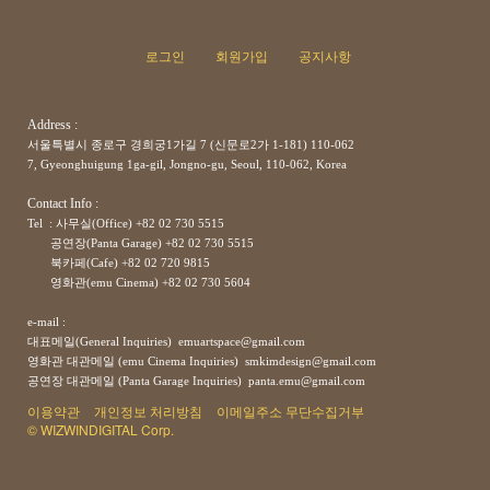
로그인
회원가입
공지사항
Address :
서울특별시 종로구 경희궁1가길 7 (신문로2가 1-181) 110-062
7, Gyeonghuigung 1ga-gil, Jongno-gu, Seoul, 110-062, Korea
Contact Info :
Tel : 사무실(Office) +82 02 730 5515
공연장(Panta Garage)
+82
02 730 5515
북카페(Cafe)
+82
02 720 9815
영화관(emu Cinema)
+82
02 730 5604
e-mail :
대표메일(General Inquiries) emuartspace@gmail.com
영화관 대관메일 (emu Cinema Inquiries) smkimdesign@gmail.com
공연장
대관메일
(Panta Garage Inquiries) panta.emu@gmail.com
이용약관
개인정보 처리방침
이메일주소 무단수집거부
© WIZWINDIGITAL Corp.