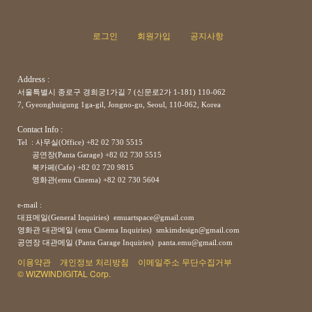
로그인
회원가입
공지사항
Address :
서울특별시 종로구 경희궁1가길 7 (신문로2가 1-181) 110-062
7, Gyeonghuigung 1ga-gil, Jongno-gu, Seoul, 110-062, Korea
Contact Info :
Tel : 사무실(Office) +82 02 730 5515
공연장(Panta Garage)
+82
02 730 5515
북카페(Cafe)
+82
02 720 9815
영화관(emu Cinema)
+82
02 730 5604
e-mail :
대표메일(General Inquiries) emuartspace@gmail.com
영화관 대관메일 (emu Cinema Inquiries) smkimdesign@gmail.com
공연장
대관메일
(Panta Garage Inquiries) panta.emu@gmail.com
이용약관
개인정보 처리방침
이메일주소 무단수집거부
© WIZWINDIGITAL Corp.