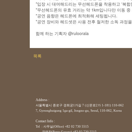
*입장 시 대여해드리는 무선헤드폰을 착용하고 '복합
*무선헤드폰의 유효 거리는 약 1km입니다만 이동 중
*공연 음향은 헤드폰에 최적화해 세팅됩니다.
*공연 장비와 헤드셋은 사용 전후 철저한 소독 과정을
함께 하는 기획자
@ruloorala
목록
Address :
서울특별시 종로구 경희궁1가길 7 (신문로2가 1-181) 110-062
7, Gyeonghuigung 1ga-gil, Jongno-gu, Seoul, 110-062, Korea
Contact Info :
Tel : 사무실(Office) +82 02 730 5515
공연장(Panta Garage)
+82
02 730 5515