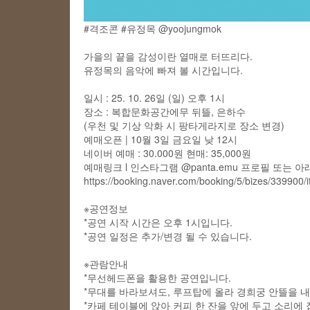
#격조콘
#
유정목
@yoojungmok
가을의 끝을 감성이란 열매로 터뜨리다.
유정목의 음악에 빠져 볼 시간입니다.
일시 : 25. 10. 26일 (일) 오후 1시
장소 : 복합문화공간에무 뒤뜰, 은하수
(우천 및 기상 악화 시 팡타게라지로 장소 변경)
예매오픈 | 10월 3일 금요일 낮 12시
네이버 예매 : 30.000원 현매: 35,000원
예매링크 l 인스타그램
@panta.emu
프로필 또는 아
https://booking.naver.com/booking/5/bizes/339900
※공연정보
*공연 시작 시간은 오후 1시입니다.
*공연 일정은 추가/변경 될 수 있습니다.
※관람안내
*무선헤드폰을 활용한 공연입니다.
*무대를 바라보셔도, 루프탑에 올라 경희궁 안뜰을 
*카페 테이블에 앉아 커피 한 잔을 앞에 두고 소리에