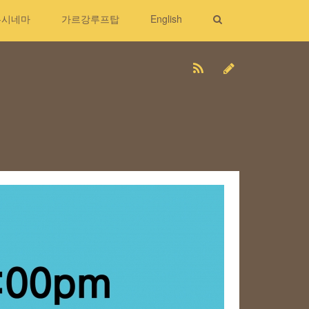
무시네마
가르강루프탑
English