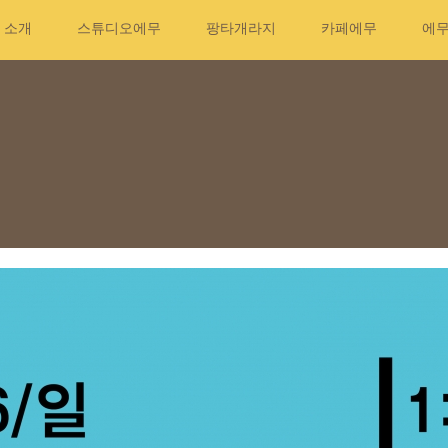
소개
스튜디오에무
팡타개라지
카페에무
에