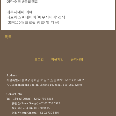
에단호크 #줄리델피
에무시네마 예매
디트릭스 & 네이버 ’에무시네마‘ 검색
(dtryx.com 프로필 링크/ 앱 다운)
목록
로그인
회원가입
공지사항
Address :
서울특별시 종로구 경희궁1가길 7 (신문로2가 1-181) 110-062
7, Gyeonghuigung 1ga-gil, Jongno-gu, Seoul, 110-062, Korea
Contact Info :
Tel : 사무실(Office) +82 02 730 5515
공연장(Panta Garage)
+82
02 730 5515
북카페(Cafe)
+82
02 720 9815
영화관(emu Cinema)
+82
02 730 5604