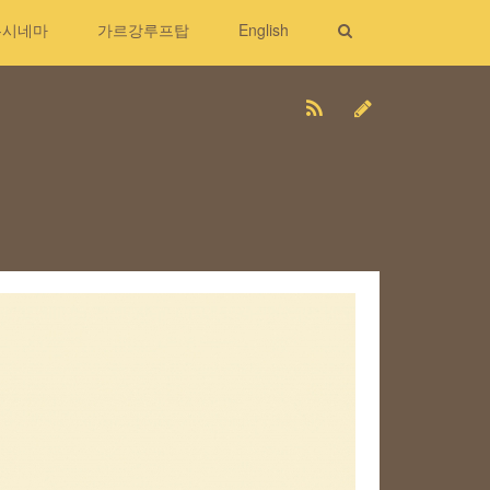
무시네마
가르강루프탑
English