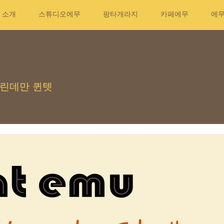
소개
스튜디오에무
팡타개라지
카페에무
에
엘 린데만 퀸텟