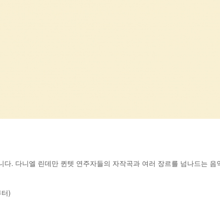
니다. 다니엘 린데만 퀸텟 연주자들의 자작곡과 여러 장르를 넘나드는 음
부터)