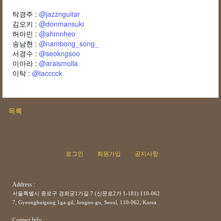
탁경주 :
@jazznguitar
김오키 :
@donmansuki
허아민 :
@ahmnheo
송남현 :
@nambong_song_
서경수 :
@seokngsoo
이아라 :
@araismolla
이탁 :
@tacccck
목록
로그인
회원가입
공지사항
Address :
서울특별시 종로구 경희궁1가길 7 (신문로2가 1-181) 110-062
7, Gyeonghuigung 1ga-gil, Jongno-gu, Seoul, 110-062, Korea
Contact Info :