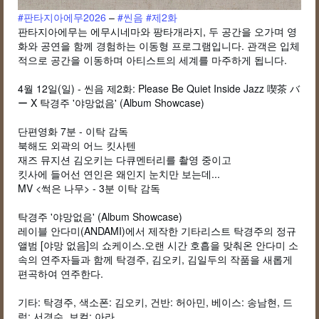
#판타지아에무2026
–
#씬음
#제2화
판타지아에무는 에무시네마와 팡타개라지, 두 공간을 오가며 영
화와 공연을 함께 경험하는 이동형 프로그램입니다. 관객은 입체
적으로 공간을 이동하며 아티스트의 세계를 마주하게 됩니다.
4월 12일(일) - 씬음 제2화: Please Be Quiet Inside Jazz 喫茶 バ
ー X 탁경주 '야망없음' (Album Showcase)
단편영화
7분 - 이탁 감독
북해도 외곽의 어느 킷사텐
재즈 뮤지션 김오키는 다큐멘터리를 촬영 중이고
킷사에 들어선 연인은 왜인지 눈치만 보는데...
MV <썩은 나무> - 3분 이탁 감독
탁경주 '야망없음' (Album Showcase)
레이블 안다미(ANDAMI)에서 제작한 기타리스트 탁경주의 정규
앨범 [야망 없음]의 쇼케이스.오랜 시간 호흡을 맞춰온 안다미 소
속의 연주자들과 함께 탁경주, 김오키, 김일두의 작품을 새롭게
편곡하여 연주한다.
기타: 탁경주, 색소폰: 김오키, 건반: 허아민, 베이스: 송남현, 드
럼: 서경수, 보컬: 아라