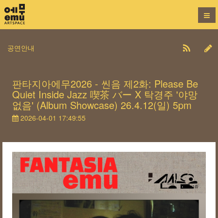
공연안내
판타지아에무2026 - 씬음 제2화: Please Be
Quiet Inside Jazz 喫茶 バー X 탁경주 '야망
없음' (Album Showcase) 26.4.12(일) 5pm
2026-04-01 17:49:55