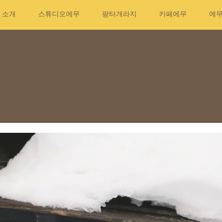
소개
스튜디오에무
팡타개라지
카페에무
에