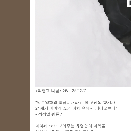
<여행과 나날> GV | 25/12/7
“일본영화의 황금시대라고 할 고전의 향기가
21세기 미야케 쇼의 여행 속에서 피어오른다”
- 정성일 평론가
미야케 쇼가 보여주는 유영함의 미학을