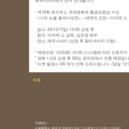
에무시네마에서 먼저 만나봅니다
- 제78회 로카르노 국제영화제 황금표범상 수상
- <너의 눈을 들여다보면>, <새벽의 모든> 미아케 쇼
· 일시: 25/12/7(일) 13:30 상영 후
· 참석: 미야케 쇼 감독, 심은경 배우
· 장소: 에무시네마 (상영 후 팡타개라지 이동)
* 예매오픈: 12/2(화) 12:00 (시스템에 따라 오픈
* 영화 1,2관 상영 후 GV는 공연장에서 진행 예정입니
* 티켓 발권시 GV 좌석 선택 도와드립니다. (당일 12:
목록
Address :
서울특별시 종로구 경희궁1가길 7 (신문로2가 1-181) 110-062