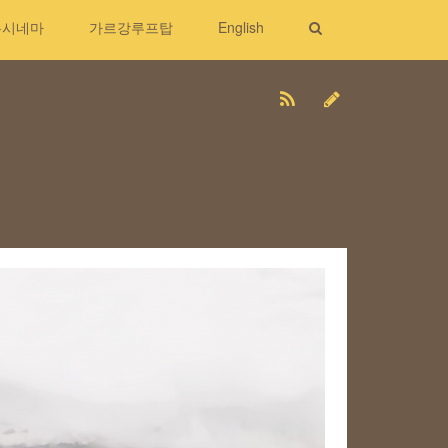
무시네마
가르강루프탑
English