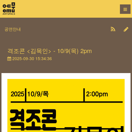
공연안내
격조콘 <김목인> - 10/9(목) 2pm
2025-09-30 15:34:36