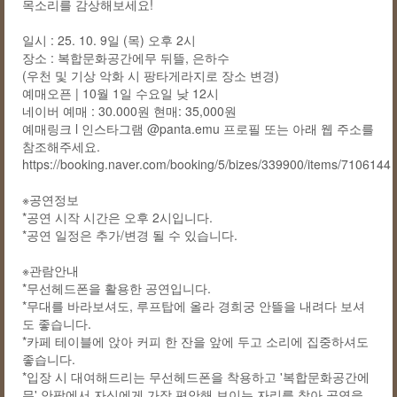
목소리를 감상해보세요!
일시 : 25. 10. 9일 (목) 오후 2시
장소 : 복합문화공간에무 뒤뜰, 은하수
(우천 및 기상 악화 시 팡타게라지로 장소 변경)
예매오픈 | 10월 1일 수요일 낮 12시
네이버 예매 : 30.000원 현매: 35,000원
예매링크 l 인스타그램
@panta.emu
프로필 또는 아래 웹 주소를
참조해주세요.
https://booking.naver.com/booking/5/bizes/339900/items/7106144
※공연정보
*공연 시작 시간은 오후 2시입니다.
*공연 일정은 추가/변경 될 수 있습니다.
※관람안내
*무선헤드폰을 활용한 공연입니다.
*무대를 바라보셔도, 루프탑에 올라 경희궁 안뜰을 내려다 보셔
도 좋습니다.
*카페 테이블에 앉아 커피 한 잔을 앞에 두고 소리에 집중하셔도
좋습니다.
*입장 시 대여해드리는 무선헤드폰을 착용하고 '복합문화공간에
무' 안팎에서 자신에게 가장 편안해 보이는 자리를 찾아 공연을