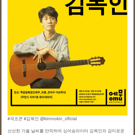
#격조콘
#
김목인
@kimmokin_official
선선한 가을 날씨를 만끽하며 싱어송라이터 김목인의 감미로운