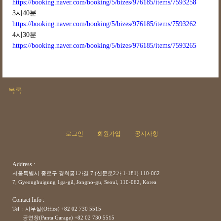
https://booking.naver.com/booking/5/bizes/976185/items/7593258
3시40분
https://booking.naver.com/booking/5/bizes/976185/items/7593262
4시30분
https://booking.naver.com/booking/5/bizes/976185/items/7593265
목록
로그인
회원가입
공지사항
Address :
서울특별시 종로구 경희궁1가길 7 (신문로2가 1-181) 110-062
7, Gyeonghuigung 1ga-gil, Jongno-gu, Seoul, 110-062, Korea
Contact Info :
Tel : 사무실(Office) +82 02 730 5515
공연장(Panta Garage)
+82
02 730 5515