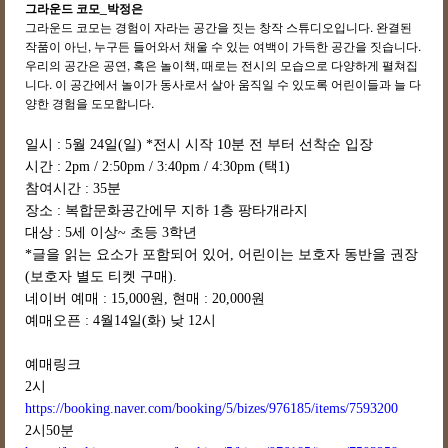
그라운드 코모_박정은
그라운드
코모는
경험이
자라는
공간을
짓는
창작
스튜디오입니다
.
완결된
작품이
아닌
,
누구든
들어와서
채울
수
있는
여백이
가득한
공간을
짓습니다
.
우리의
공간은
공연
,
혹은
놀이책
,
때로는
전시의
모습으로
다양하게
펼쳐집
니다
.
이
공간에서
놀이가
동사로서
살아
움직일
수
있도록
어린이들과
늘
다
양한
경험을
도모합니다
.
일시 : 5월 24일(일) *전시 시작 10분 전 부터 선착순 입장
시간 : 2pm / 2:50pm / 3:40pm / 4:30pm (택1)
참여시간 : 35분
장소 : 복합문화공간에무 지하 1층 팡타개라지
대상 : 5세 이상~ 초등 3학년
*글을 읽는 요소가 포함되어 있어, 어린이는 보호자 동반을 권장
(보호자 별도 티켓 구매).
네이버 예매 : 15,000원, 현매 : 20,000원
예매오픈 : 4월14일(화) 낮 12시
예매링크
2시
https://booking.naver.com/booking/5/bizes/976185/items/7593200
2시50분