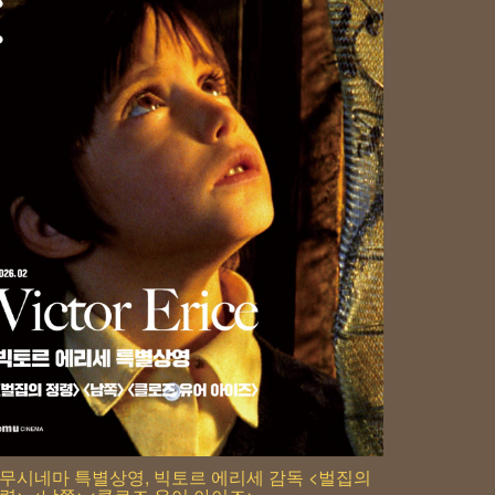
무시네마 특별상영, 빅토르 에리세 감독 <벌집의