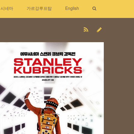
무시네마
가르강루프탑
English