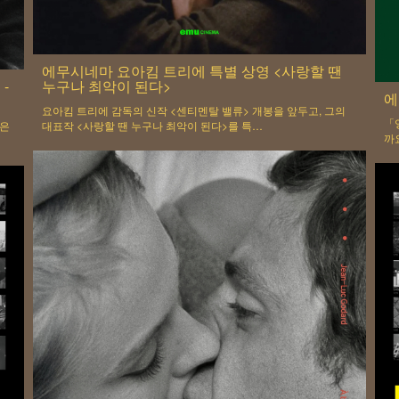
에무시네마 요아킴 트리에 특별 상영 <사랑할 땐
-
누구나 최악이 된다>
에
요아킴 트리에 감독의 신작 <센티멘탈 밸류> 개봉을 앞두고, 그의
「
많은
대표작 <사랑할 땐 누구나 최악이 된다>를 특…
까