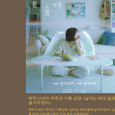
에무시네마 10주년 기획 상영 <날개는 베게 밑
숨겨두었어>
에무시네마 10주년 기획상영 <날개는 베개 밑에 숨겨두었어> 
돌 [천사 인터뷰] 1주년 기념 뮤직 다큐멘터리 …