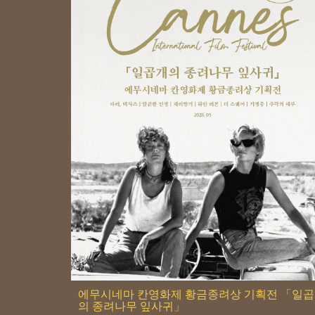
에무시네마 칸영화제 황금종려상 기획전 「일
의 종려나무 잎사귀」