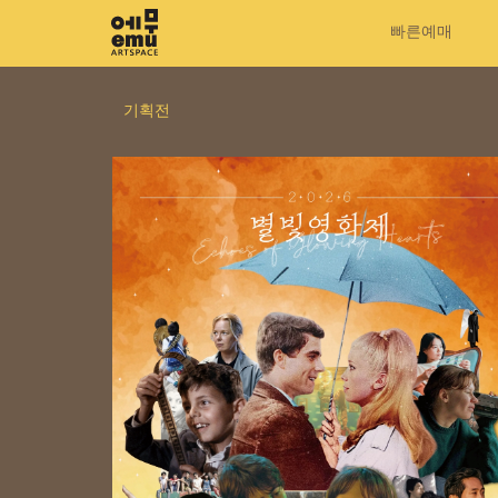
빠른예매
기획전