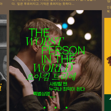
정
찾아
다. 잎은 푸르러지고, 기억은 흐려지는 듯하다…
인
묵