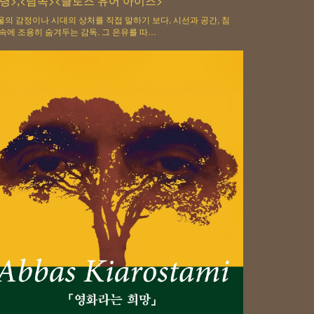
령>,<남쪽><클로즈 유어 아이즈>
물의 감정이나 시대의 상처를 직접 말하기 보다, 시선과 공간, 침
 속에 조용히 숨겨두는 감독. 그 은유를 따…