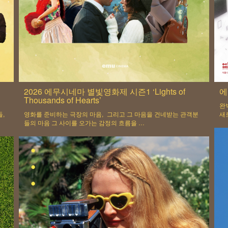
2026 에무시네마 별빛영화제 시즌1 ‘Lights of
에
Thousands of Hearts’
완
들,
영화를 준비하는 극장의 마음, 그리고 그 마음을 건네받는 관객분
새
들의 마음 그 사이를 오가는 감정의 흐름을 …