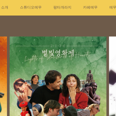
소개
스튜디오에무
팡타개라지
카페에무
에