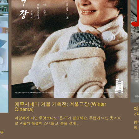
에무시네마 겨울 기획전: 겨울극장 (Winter
에
Cinema)
<
이맘때가 되면 무엇보다도 ‘온기’가 필요해요, 두껍게 여민 옷 사이
에
한
로 겨울의 숨결이 스며들고, 숨을 깊게 …
정
김뜻