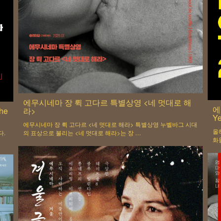
에무시네마 장 뤽 고다르 특별상영 <네 멋대로 해
에
he
라>
Ye
에무시네마 장 뤽 고다르 <네 멋대로 해라> 특별상영 누벨바그 시대
올
다.
의 표상으로 불리는 <네 멋대로 해라>는 장 …
화