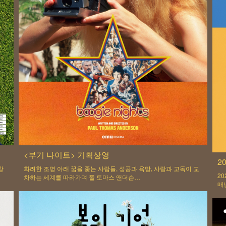
<부기 나이트> 기획상영
2
창
화려한 조명 아래 꿈을 좇는 사람들, 성공과 욕망, 사랑과 고독이 교
20
차하는 세계를 따라가며 폴 토마스 앤더슨…
매