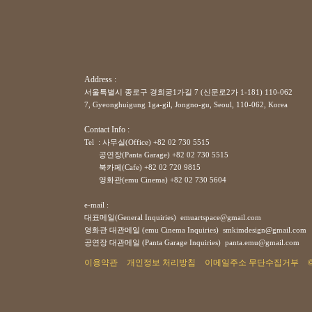
Address :
서울특별시 종로구 경희궁1가길 7 (신문로2가 1-181) 110-062
7, Gyeonghuigung 1ga-gil, Jongno-gu, Seoul, 110-062, Korea
Contact Info :
Tel : 사무실(Office) +82 02 730 5515
공연장(Panta Garage)
+82
02 730 5515
북카페(Cafe)
+82
02 720 9815
영화관(emu Cinema)
+82
02 730 5604
e-mail :
대표메일(General Inquiries) emuartspace@gmail.com
영화관 대관메일 (emu Cinema Inquiries) smkimdesign@gmail.com
공연장
대관메일
(Panta Garage Inquiries) panta.emu@gmail.com
이용약관
개인정보 처리방침
이메일주소 무단수집거부