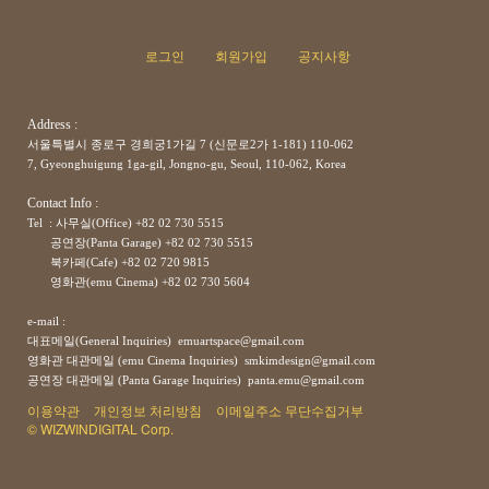
로그인
회원가입
공지사항
Address :
서울특별시 종로구 경희궁1가길 7 (신문로2가 1-181) 110-062
7, Gyeonghuigung 1ga-gil, Jongno-gu, Seoul, 110-062, Korea
Contact Info :
Tel : 사무실(Office) +82 02 730 5515
공연장(Panta Garage)
+82
02 730 5515
북카페(Cafe)
+82
02 720 9815
영화관(emu Cinema)
+82
02 730 5604
e-mail :
대표메일(General Inquiries) emuartspace@gmail.com
영화관 대관메일 (emu Cinema Inquiries) smkimdesign@gmail.com
공연장
대관메일
(Panta Garage Inquiries) panta.emu@gmail.com
이용약관
개인정보 처리방침
이메일주소 무단수집거부
© WIZWINDIGITAL Corp.