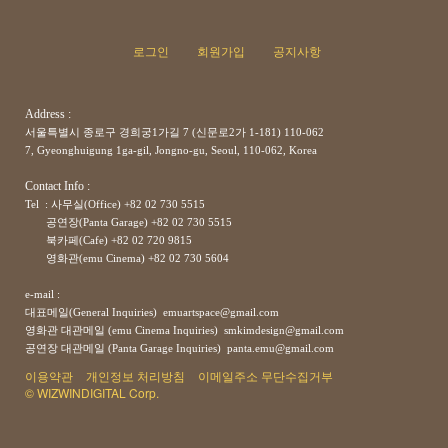
로그인
회원가입
공지사항
Address :
서울특별시 종로구 경희궁1가길 7 (신문로2가 1-181) 110-062
7, Gyeonghuigung 1ga-gil, Jongno-gu, Seoul, 110-062, Korea
Contact Info :
Tel : 사무실(Office) +82 02 730 5515
공연장(Panta Garage)
+82
02 730 5515
북카페(Cafe)
+82
02 720 9815
영화관(emu Cinema)
+82
02 730 5604
e-mail :
대표메일(General Inquiries) emuartspace@gmail.com
영화관 대관메일 (emu Cinema Inquiries) smkimdesign@gmail.com
공연장
대관메일
(Panta Garage Inquiries) panta.emu@gmail.com
이용약관
개인정보 처리방침
이메일주소 무단수집거부
© WIZWINDIGITAL Corp.