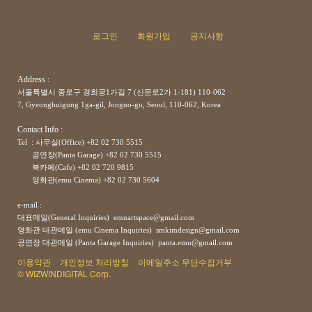
로그인
회원가입
공지사항
Address :
서울특별시 종로구 경희궁1가길 7 (신문로2가 1-181) 110-062
7, Gyeonghuigung 1ga-gil, Jongno-gu, Seoul, 110-062, Korea
Contact Info :
Tel : 사무실(Office) +82 02 730 5515
공연장(Panta Garage)
+82
02 730 5515
북카페(Cafe)
+82
02 720 9815
영화관(emu Cinema)
+82
02 730 5604
e-mail :
대표메일(General Inquiries) emuartspace@gmail.com
영화관 대관메일 (emu Cinema Inquiries) smkimdesign@gmail.com
공연장
대관메일
(Panta Garage Inquiries) panta.emu@gmail.com
이용약관
개인정보 처리방침
이메일주소 무단수집거부
© WIZWINDIGITAL Corp.