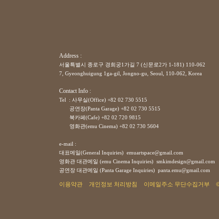
Address :
서울특별시 종로구 경희궁1가길 7 (신문로2가 1-181) 110-062
7, Gyeonghuigung 1ga-gil, Jongno-gu, Seoul, 110-062, Korea
Contact Info :
Tel : 사무실(Office) +82 02 730 5515
공연장(Panta Garage)
+82
02 730 5515
북카페(Cafe)
+82
02 720 9815
영화관(emu Cinema)
+82
02 730 5604
e-mail :
대표메일(General Inquiries) emuartspace@gmail.com
영화관 대관메일 (emu Cinema Inquiries) smkimdesign@gmail.com
공연장
대관메일
(Panta Garage Inquiries) panta.emu@gmail.com
이용약관
개인정보 처리방침
이메일주소 무단수집거부