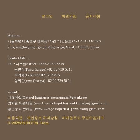
로그인
회원가입
공지사항
Address :
서울특별시 종로구 경희궁1가길 7 (신문로2가 1-181) 110-062
7, Gyeonghuigung 1ga-gil, Jongno-gu, Seoul, 110-062, Korea
Contact Info :
Tel : 사무실(Office) +82 02 730 5515
공연장(Panta Garage)
+82
02 730 5515
북카페(Cafe)
+82
02 720 9815
영화관(emu Cinema)
+82
02 730 5604
e-mail :
대표메일(General Inquiries) emuartspace@gmail.com
영화관 대관메일 (emu Cinema Inquiries) smkimdesign@gmail.com
공연장
대관메일
(Panta Garage Inquiries) panta.emu@gmail.com
이용약관
개인정보 처리방침
이메일주소 무단수집거부
© WIZWINDIGITAL Corp.