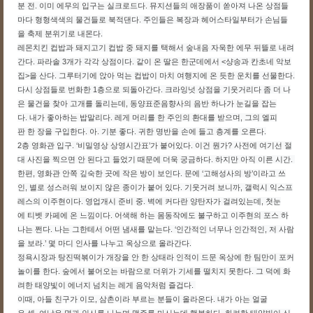
분 전. 이미 에무의
입구는 실크로드다. 뮤지션들의 애장품이 쏟아져 나온 상점들
마다 형형색색의 물건들로 북적댄다. 주인들은 복장과 헤어스타일부터가 손님들
을 축제 분위기로 내몬다.
레몬치킨 컵밥과 돼지고기 컵밥 중 돼지를 택해서 숲내음 자욱한 에무 뒤뜰로 내려
간다. 파라솔 3개가 각각 상점이다. 같이 온 딸은 한군데에서 <샹송과 칸초네 악보
집>을 산다. 그루터기에 앉아 먹는 컵밥이 마치 여행지에 온 듯한 운치를 선물한다.
다시 상점들로 번화한 1층으로 되돌아간다. 크라잉넛 상점을 기웃거리다 좀 더 나
은 물건을 찾아 고개를 돌리는데, 동양표준음향사의 음반 하나가 눈길을 잡는
다. 내가 좋아하는 밥말리다. 레게 머리를 한 주인의 환대를 받으며, 그의 엘피
판 한 장을 구입한다. 아. 기분 좋다. 귀한 명반을 손에 들고 층계를 오른
다.
2층 영화관 입구. ‘비밀영상 상영시간표’가 붙어있다. 이건 뭔가? 사전에 여기선 절
대 사진을 찍으면 안 된다고 들었기 때문에 더욱 궁금하다. 하지만 아직 이른 시간.
한편, 영화관 안쪽 깊숙한 곳에 작은 방이 보인다. 문에 ‘고해성사의 방’이라고 쓰
인, 별로 성스러워 보이지 않은 종이가 붙어 있다. 기웃거려 보니까, 갤럭시 익스프
레스의 이주현이다. 영업개시 준비 중. 벽에 커다란 양탄자가 걸려있는데, 첫눈
에 티벳 카페에 온 느낌이다. 어색해 하는 몸동작에도 불구하고 이주현의 포스 하
나는 쩐다. 나는 그한테서 어떤 냄새를 맡는다. ‘인간적인 너무나 인간적인, 저 사람
을 보라.’ 몇 마디 인사를 나누고 옥상으로 올라간다.
정욕시장과 탕진떡볶이가 개장을 안 한 상태라 인적이 드문 옥상에 한 팀만이 포커
놀이를 한다. 숲에서 불어오는 바람으로 더위가 기세를 떨치지 못한다. 그 덕에 화
려한 태양빛이 에너지 넘치는 레게 음악처럼 즐겁다.
이때, 아들 친구가 이모, 삼촌이라 부르는 분들이 올라온다. 내가 아는 얼굴