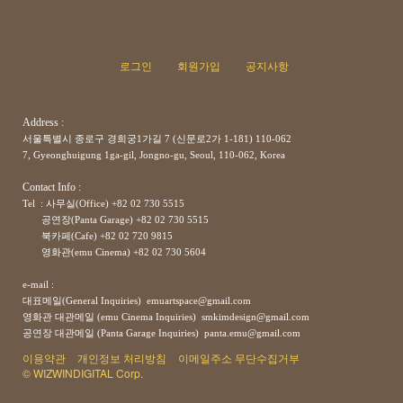
로그인
회원가입
공지사항
Address :
서울특별시 종로구 경희궁1가길 7 (신문로2가 1-181) 110-062
7, Gyeonghuigung 1ga-gil, Jongno-gu, Seoul, 110-062, Korea
Contact Info :
Tel : 사무실(Office) +82 02 730 5515
공연장(Panta Garage)
+82
02 730 5515
북카페(Cafe)
+82
02 720 9815
영화관(emu Cinema)
+82
02 730 5604
e-mail :
대표메일(General Inquiries) emuartspace@gmail.com
영화관 대관메일 (emu Cinema Inquiries) smkimdesign@gmail.com
공연장
대관메일
(Panta Garage Inquiries) panta.emu@gmail.com
이용약관
개인정보 처리방침
이메일주소 무단수집거부
© WIZWINDIGITAL Corp.