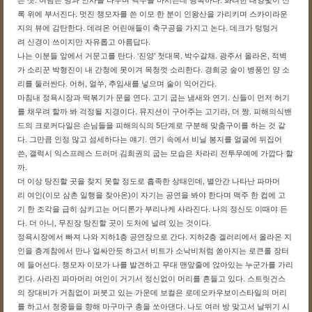
은 셋. 여남은 명과 인사를 나누며 맥주를 마시는데 행복하다. 화려한 태양빛이 신
록 위에 부서진다. 멋진 챙모자를 쓴 이모 한 분이 인왕산을 가리키며 스카이라운
지의 뷰에 감탄한다. 데려온 어린애들이 축구공을 가지고 논다. 데크가 텅텅거
려 신경이 쓰이지만 자유롭고 아름답다.
나는 이분들 앞에서 거문고를 탄다. ‘진양’ 첫대목. 박수갈채. 광주서 올라온, 적벽
가 소리꾼 박형진이 내 간청에 못이겨 목청껏 소리한다. 경희궁 숲이 병풍인 양 소
리를 둘러싼다. 어허, 얼쑤, 추임새를 넣으며 술이 익어간다.
마침내 정욕시장과 떡볶기가 문을 연다. 고기 굽는 냄새와 연기. 신들이 먼저 허기
를 채우려 할까 봐 걱정될 지경이다. 뮤지션이 구어주는 고기라, 더 짱. 피해의식밴
드의 크로커다일은 손님들을 피해의식의 5단계로 구분해 맞춤구이를 하는 것 같
다. 그만큼 인정 많고 섬세하다는 얘기. 연기 속에서 비닐 봉지를 얼굴에 뒤집어
쓴, 갤럭시 익스프레스 드러머 김희권의 굽는 모습은 차라리 전투무예에 가깝다 할
까.
더 이상 탕진할 곳을 찾지 못할 정도로 흡족한 상태인데, 별안간 나타난 파마머
리 여인(이모 삼촌 일행
을 찾아온)이 자기는 공연을 봐야 한다며 맥주 한 컵에 고
기 한 조각을 급히 삼키고는 어디론가 부리나케 사라진다. 나의 정신도 이때야 든
다. 더 아니, 무진장 탕진할 곳이 도처에 널려 있는 것이다.
정욕시장에서 빠져 나와 지하1층 공연장으로 간다. 지하2층 겔러리에서 올라온 지
인을 층계참에서 만나 얼싸안듯 하고서 비트가 소낙비처럼 쏟아지는 로큰롤 장터
에 들어선다. 챙모자 이모가 나를 발견하고 무대 맨앞줄에 앉아있는 누군가를 가리
킨다. 사라진 파마머리 여인이 거기서 정신없이 머리를 흔들고 있다. 스트릿건스
의 장대비가 거침없이 퍼붓고 있는 가운데 보컬은 로데오카우보이스타일의 머리
를 하고서 청중들을 향해 마구마구 총을 쏘아댄다. 나도 여러 방 맞고서 날뛰기 시