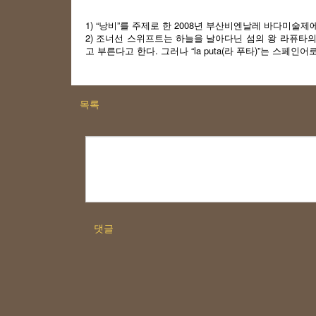
1) “낭비”를 주제로 한 2008년 부산비엔날레 바다미술
2) 조너선 스위프트는 하늘을 날아다닌 섬의 왕 라퓨타의 
고 부른다고 한다. 그러나 “la puta(라 푸타)”는 스
목록
댓글