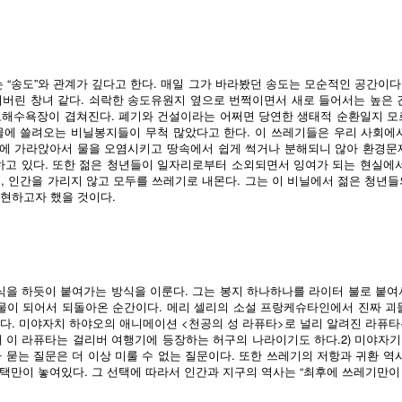
 “송도”와 관계가 깊다고 한다. 매일 그가 바라봤던 송도는 모순적인 공간이다
버린 창녀 같다. 쇠락한 송도유원지 옆으로 번쩍이면서 새로 들어서는 높은 
도해수욕장이 겹쳐진다. 폐기와 건설이라는 어쩌면 당연한 생태적 순환일지 모
물에 쓸려오는 비닐봉지들이 무척 많았다고 한다. 이 쓰레기들은 우리 사회에
수에 가라앉아서 물을 오염시키고 땅속에서 쉽게 썩거나 분해되니 않아 환경문
하고 있다. 또한 젊은 청년들이 일자리로부터 소외되면서 잉여가 되는 현실에
 인간을 가리지 않고 모두를 쓰레기로 내몬다. 그는 이 비닐에서 젊은 청년들
현하고자 했을 것이다.
을 하듯이 붙여가는 방식을 이룬다. 그는 봉지 하나하나를 라이터 불로 붙여
물이 되어서 되돌아온 순간이다. 메리 셀리의 소설 프랑케슈타인에서 진짜 괴
다. 미야자치 하야오의 애니메이션 <천공의 성 라퓨타>로 널리 알려진 라퓨
 이 라퓨타는 걸리버 여행기에 등장하는 허구의 나라이기도 하다.2) 미야자
 묻는 질문은 더 이상 미룰 수 없는 질문이다. 또한 쓰레기의 저항과 귀환 역
선택만이 놓여있다. 그 선택에 따라서 인간과 지구의 역사는 “최후에 쓰레기만이 