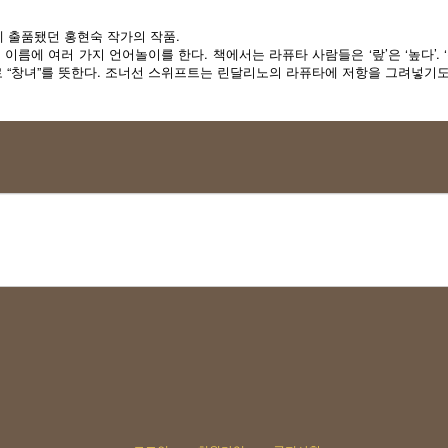
제에 출품됐던 홍현숙 작가의 작품.
이름에 여러 가지 언어놀이를 한다. 책에서는 라퓨타 사람들은 ‘랖’은 ‘높다’. 
페인어로 “창녀”를 뜻한다. 조너선 스위프트는 린달리노의 라퓨타에 저항을 그려넣기도