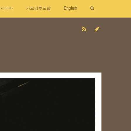
무시네마
가르강루프탑
English