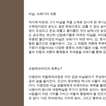
비닐, 쓰레기의 귀환
작가에 따르면 그가 비닐을 작품 소재로 만나게 된 계기는
수욕장이었던 송도는 짙은 화장으로도 감출 수 없는 늙어
장이 조성되고 온갖 새롭고 흥미롭던 것이 넘쳐나던 송
는 송도에는 유난히 산업폐기물로 버려진 비닐들, 바닷
유용한 물건이었던 비닐은 쓰레기가 되면 바다, 강, 호
험한 물건으로 되돌아온다. 그는 그 위험한 귀환에 주목
구화가 만들어내는 다양한 종류의 쓰레기들은 사물, 자연,
들의 저항과 귀환의 통쾌함과 두려움을 쓰레기를 통해 표
프랑케슈타인의 최후는?
이병찬의 작품제작과정은 마치 검정 비닐봉지가 무성번식
공의 숨을 들이킨다. 인간이 창조해낸 하나의 사물이 괴
이다. 이병찬은 비닐 생물체에게 라퓨타라는 제목을 붙였
낙원이며 동시에 대량학살용 무기가 장착된 성이다. 원래
사람들이 어떤 가치를 가지고 어떻게 행동해야 할 것인가
은 없다. 다만 우리에게는 가치와 윤리, 그리고 행위의 