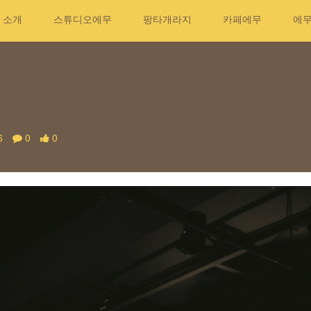
소개
스튜디오에무
팡타개라지
카페에무
에
6
0
0