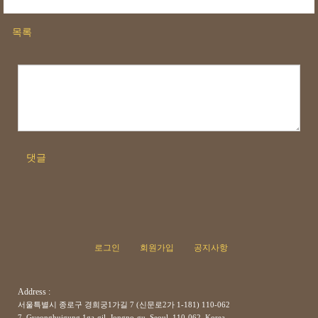
목록
댓글
로그인
회원가입
공지사항
Address :
서울특별시 종로구 경희궁1가길 7 (신문로2가 1-181) 110-062
7, Gyeonghuigung 1ga-gil, Jongno-gu, Seoul, 110-062, Korea