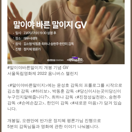
#말이야바른말이지 개봉 기념 GV
서울독립영화제 2022 옴니버스 챌린지
<#말이야바른말이지>에는 윤성호 감독의 프롤로그를 시작으로
김소형 감독 <#하리보>, 박동훈 감독 <#당신이사는곳이당신이
누구인지말해줍니다?>, 최하나 감독 <#진정성실천편>, 송현주
감독 <#손에손잡고>, 한인미 감독 <#새로운 마음>가 담겨 있습
니다.
개봉일, 오랜만에 반가운 정지혜 평론가님 진행으로
5분의 감독님들과 영화에 관한 이야기 나눠봅니다.