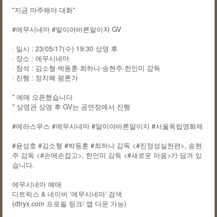
"지금 마주해야 대화"
#에무시네마 #말이야바른말이지 GV
· 일시 : 23/05/17(수) 19:30 상영 후
· 장소 : 에무시네마
· 참석 : 김소형·박동훈·최하나·송현주·한인미 감독
· 진행 : 정지혜 평론가
* 예매 오픈했습니다
* 상영관 상영 후 GV는 공연장에서 진행
#에라스무스 #에무시네마 #말이야바른말이지 #서울독립영화제
#윤성호 #김소형 #박동훈 #최하나 감독 <#진정성실천편>, 송현
주 감독 <#손에손잡고>, 한인미 감독 <#새로운 마음>가 담겨 있
습니다.
에무시네마 예매
디트릭스 & 네이버 '에무시네마' 검색
(dtryx.com 프로필 링크/ 앱 다운 가능)