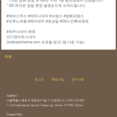
* 1·2관 영화 상영 후 GV는 지하 1층 공연장에서 진행합니다.
* GV 좌석은 당일 현장 발권순으로 도와드립니다.
#에라스무스 #에무시네마 #프랑스 #영화프랑스
#브루노뒤몽 #레아세두 #정성일 #GV시간확보완료
#에무시네마 예매
인디앤아트시네마
(indieartcinema.com 프로필 링크/ 앱 다운 가능)
목록
로그인
회원가입
공지사항
Address :
서울특별시 종로구 경희궁1가길 7 (신문로2가 1-181) 110-062
7, Gyeonghuigung 1ga-gil, Jongno-gu, Seoul, 110-062, Korea
Contact Info :