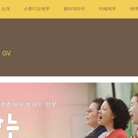
소개
스튜디오에무
팡타개라지
카페에무
에
 GV