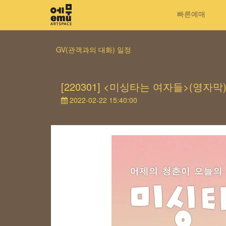
빠른예매
GV(관객과의 대화) 일정
[220301] <미싱타는 여자들>(영자막)
2022-02-22 15:40:00