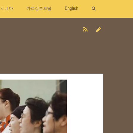
무시네마
가르강루프탑
English