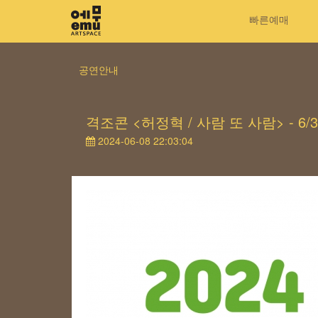
빠른예매
공연안내
격조콘 <허정혁 / 사람 또 사람> - 6/3
2024-06-08 22:03:04