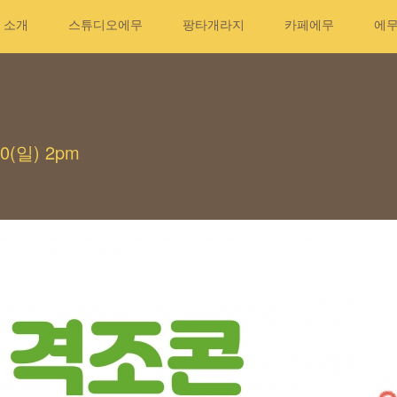
소개
스튜디오에무
팡타개라지
카페에무
에
0(일) 2pm