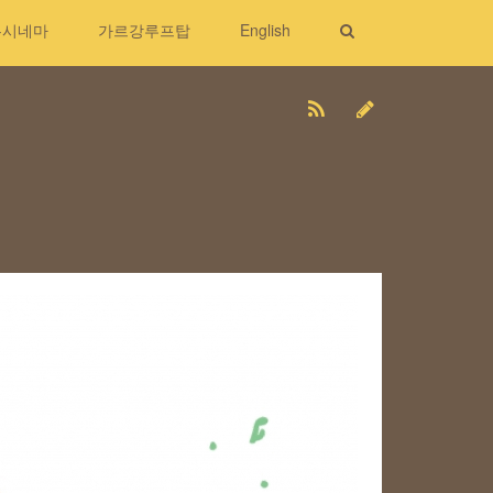
무시네마
가르강루프탑
English