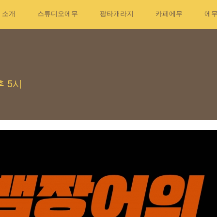
소개
스튜디오에무
팡타개라지
카페에무
에
후 5시