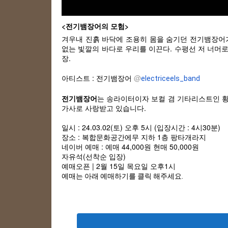
<전기뱀장어의 모험>
겨우내 진흙 바닥에 조용히 몸을 숨기던 전기뱀장어
없는 빛깔의 바다로 우리를 이끈다. 수평선 저 너머로
장.
아티스트
:
전기뱀장어
@
electriceels_band
전기뱀장어
는 송라이터이자 보컬 겸 기타리스트인 황
가사로 사랑받고 있습니다.
일시 : 24.03.02(토) 오후 5시 (입장시간 : 4시30분)
장소 : 복합문화공간에무 지하 1층 팡타개라지
네이버 예매 : 예매 44,000원 현매 50,000원
자유석(선착순 입장)
예매오픈 | 2월 15일 목요일 오후1시
예매는 아래 예매하기를 클릭 해주세요.