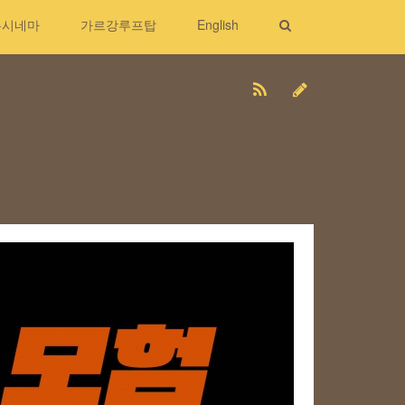
무시네마
가르강루프탑
English