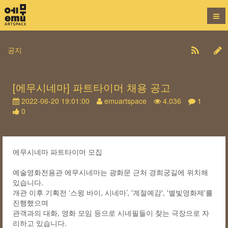
공지
[에무시네마] 파트타이머 채용 공고
2022-06-20 19:01:00
emuartspace
4,036
1
0
에무시네마 파트타이머 모집
예술영화전용관 에무시네마는 광화문 근처 경희궁길에 위치해
있습니다.
개관 이후 기획전 ‘스윙 바이, 시네마’, '계절예감', '별빛영화제'를
진행했으며
관객과의 대화, 영화 모임 등으로 시네필들이 찾는 극장으로 자
리하고 있습니다.