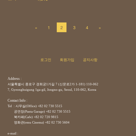
«
1
2
3
4
»
로그인
회원가입
공지사항
Address :
서울특별시 종로구 경희궁1가길 7 (신문로2가 1-181) 110-062
7, Gyeonghuigung 1ga-gil, Jongno-gu, Seoul, 110-062, Korea
Contact Info :
Tel : 사무실(Office) +82 02 730 5515
공연장(Panta Garage)
+82
02 730 5515
북카페(Cafe)
+82
02 720 9815
영화관(emu Cinema)
+82
02 730 5604
e-mail :