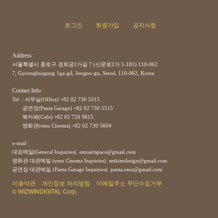
로그인
회원가입
공지사항
Address :
서울특별시 종로구 경희궁1가길 7 (신문로2가 1-181) 110-062
7, Gyeonghuigung 1ga-gil, Jongno-gu, Seoul, 110-062, Korea
Contact Info :
Tel : 사무실(Office) +82 02 730 5515
공연장(Panta Garage)
+82
02 730 5515
북카페(Cafe)
+82
02 720 9815
영화관(emu Cinema)
+82
02 730 5604
e-mail :
대표메일(General Inquiries) emuartspace@gmail.com
영화관 대관메일 (emu Cinema Inquiries) smkimdesign@gmail.com
공연장
대관메일
(Panta Garage Inquiries) panta.emu@gmail.com
이용약관
개인정보 처리방침
이메일주소 무단수집거부
© WIZWINDIGITAL Corp.