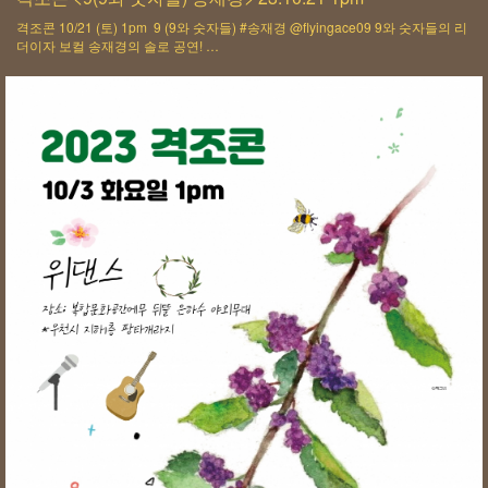
격조콘 10/21 (토) 1pm 9 (9와 숫자들) #송재경 @flyingace09 9와 숫자들의 리
더이자 보컬 송재경의 솔로 공연! …