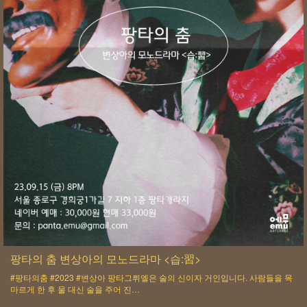
팡타의 춤 ​변상아의 모노드라마 <습:習>
#팡타의춤 #2023 #변상아 팡타그뤼엘은 술의 신이자 거인입니다. 사람들을 목
마르게 한 후 물 대신 술을 주어 진…