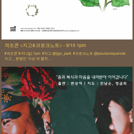
격조콘 <지고&크로크노트> - 9/10 1pm
#격조콘 9/10 (일) 1pm #지고 @jigo_park #크로크노트 @jesuiscroquenote
지고 _ 본명인 ‘지순’과 합치…