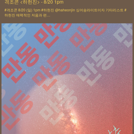
격조콘 <하헌진> - 8/20 1pm
#격조콘 8/20 (일) 1pm #하헌진 @haheonjin 싱어송라이트이자 기타리스트 #
하헌진 매력적인 저음과 편…