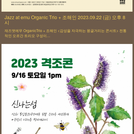
Jazz at emu Organic Trio + 조해인 2023.09.22 (금) 오후 8
시
재즈앳에무 OrganicTrio + 조해인 <감성을 자극하는 몽글거리는 콘서트> 전통
적인 오르간 트리오 구성이…