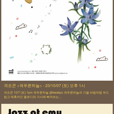
격조콘 <곽푸른하늘> - 23/10/07 (토) 오후 1시
격조콘 10/7 (토) 1pm 곽푸른하늘 @kwakpu 곽푸른하늘의 가을 바람처럼 부드
럽고 매혹적인 멜로디와 가사에 빠져보는…