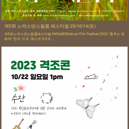
제5회 노박스댄스필름 페스티벌 23/10/14(토)
제5회노박스댄스필름페스티벌 kNOwBOXdance Film Festival 2023 "춤추는 영
화제" 한국, 미국, 멕시코 3개국…