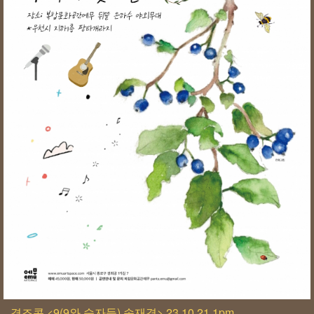
격조콘 <9(9와 숫자들) 송재경> 23.10.21 1pm