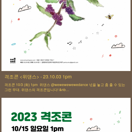
격조콘 <위댄스> - 23.10.03 1pm
격조콘 10/3 (화) 1pm 위댄스 @wewewewewedance 넋을 놓고 춤 출 수 있는
그런 무대. 위댄스의 격조콘입니다! &nb…