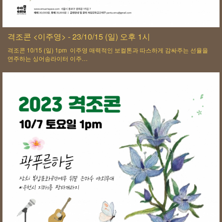
격조콘 <이주영> - 23/10/15 (일) 오후 1시
격조콘 10/15 (일) 1pm 이주영 매력적인 보컬톤과 따스하게 감싸주는 선율을
연주하는 싱어송라이터 이주…