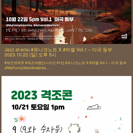
Jazz at emu #유니크노트 X #하젤 Vol.1 – 미국 동부
2023.10.22 (일) 오후 5시
#재즈앳에무 #재즈여행단시리즈 #1탄 #유니크노트 X #하젤 Vol.1 – 미국 동부
(#MyFunnyValantine&nbs…