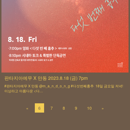
판타지아에무 X 만동 2023.8.18 (금) 7pm
#판타지아에무 X 만동 @m_a_n_d_o_n_g #다섯번째흉추 18일 금요일 저녁!
이상라고 아름다운 <다…
«
6
7
8
9
10
»