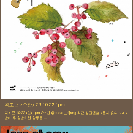
격조콘 <수잔> 23.10.22 1pm
격조콘 10/22 (일) 1pm #수잔 @susan_sijang 최근 싱글앨범 <물과 흙의 노래>
발매 후 활발히한 활동을 …