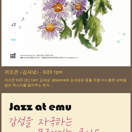
격조콘 <김새녘> - 9/23 1pm
격조콘 9/23 (토) 1pm 김새녘 @saeneok 김새녘은 동틀 무렵 어스름한 새벽을
닮은 목소리를 들려주는 한국…